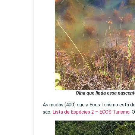
Olha que linda essa nascen
As mudas (400) que a Ecos Turismo está doa
são:
Lista de Espécies 2 – ECOS Turismo
. 