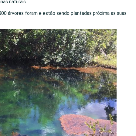
Trancoso
nas naturais.
500 árvores foram e estão sendo plantadas próxima as suas