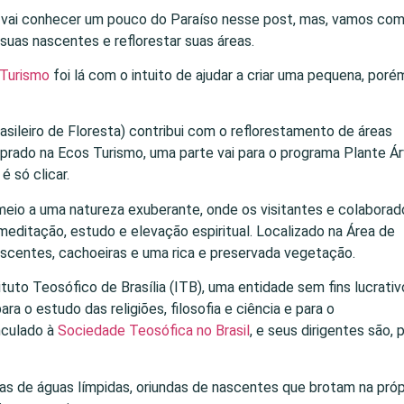
ocê vai conhecer um pouco do Paraíso nesse post, mas, vamos co
suas nascentes e reflorestar suas áreas.
Turismo
foi lá com o intuito de ajudar a criar uma pequena, poré
asileiro de Floresta) contribui com o reflorestamento de áreas
prado na Ecos Turismo, uma parte vai para o programa Plante Ár
, é só clicar.
meio a uma natureza exuberante, onde os visitantes e colaborad
editação, estudo e elevação espiritual. Localizado na Área de
ascentes, cachoeiras e uma rica e preservada vegetação.
DESTINOS
10 praias da Bahia
tuto Teosófico de Brasília (ITB), uma entidade sem fins lucrativ
que você precisa
ara o estudo das religiões, filosofia e ciência e para o
MEU ROTEIRO...
visitar
nculado à
Sociedade Teosófica no Brasil
, e seus dirigentes são, 
“Diga Espe
meu…” Carn
Porto Segu
s de águas límpidas, oriundas de nascentes que brotam na próp