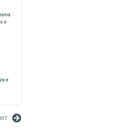
mesma
s e
za e
OST