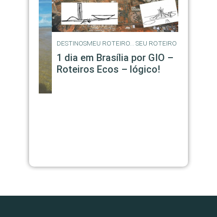
DESTINOS
MEU ROTEIRO... SEU ROTEIRO
MEU ROTEI
1 dia em Brasília por GIO –
1/4 do 
Roteiros Ecos – lógico!
trem –
Transib
o e