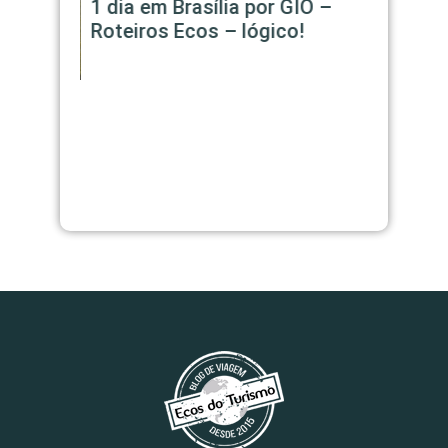
1 dia em Brasília por GIO –
1/4 do 
Roteiros Ecos – lógico!
trem –
Transib
o e