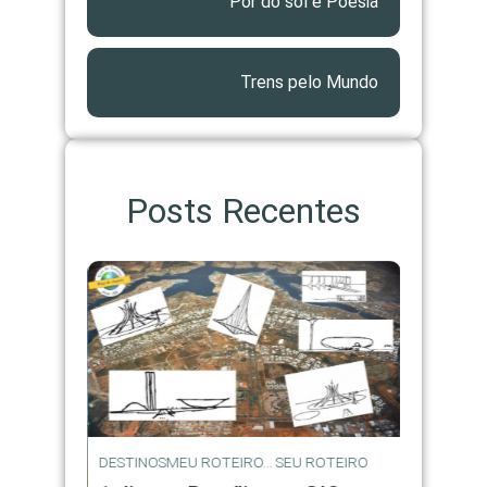
Pôr do sol e Poesia
Trens pelo Mundo
Posts Recentes
DESTINOS
MEU ROTEIRO... SEU ROTEIRO
MEU ROTEI